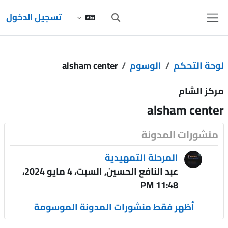
خطى إلى المحتوى الرئيسي
تسجيل الدخول
تبديل إدخال البحث
واجهة جانبية
لوحة التحكم
الوسوم
alsham center
مركز الشام
alsham center
منشورات المدونة
المرحلة التمهيدية
عبد النافع الحسين, السبت، 4 مايو 2024،
11:48 PM
أظهر فقط منشورات المدونة الموسومة