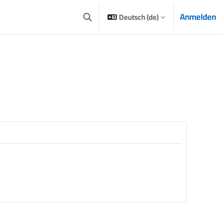
Anmelden
Deutsch ‎(de)‎
Sucheingabe umschalten