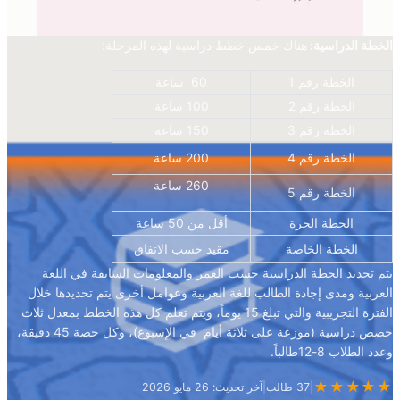
الخطة الدراسية:
هناك خمس خطط دراسية لهذه المرحلة:
الخطة رقم 1
60 ساعة
الخطة رقم 2
100 ساعة
الخطة رقم 3
150 ساعة
الخطة رقم 4
200 ساعة
260 ساعة
الخطة رقم 5
الخطة الحرة
أقل من 50 ساعة
الخطة الخاصة
مقيد حسب الاتفاق
يتم تحديد الخطة الدراسية حسب العمر والمعلومات السابقة في اللغة
العربية ومدى إجادة الطالب للغة العربية وعوامل أخرى يتم تحديدها خلال
الفترة التجريبية والتي تبلغ 15 يوماً، ويتم تعلم كل هذه الخطط بمعدل ثلاث
حصص دراسية (موزعة على ثلاثة أيام في الإسبوع)، وكل حصة 45 دقيقة،
وعدد الطلاب 8-12طالباً.
★★★★★
|
37 طالب
|
آخر تحديث: 26 مايو 2026