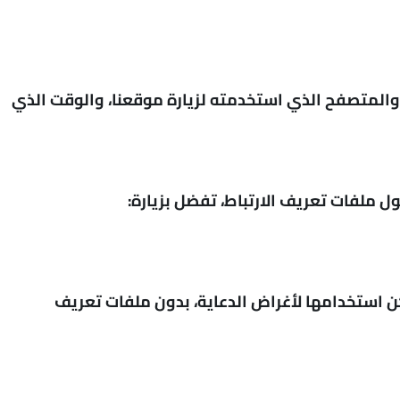
المعلومات الموجودة في ملفات السجل عنوان بروتوكول الإنترنت (IP) الخاص بك، ومزود خدمة الإنترنت (ISP)، والمتصفح الذي استخدمته لزيارة موقعنا، والوقت الذي
ملفات تعريف الارتباط، تفضل بزيارة:
كن استخدامها لأغراض الدعاية، بدون ملفات تعريف