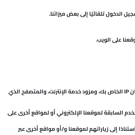
 الدخول تلقائيًا إلى بعض ميزاتنا.
سيقوم هؤلاء بإرسال معلومات إلى هؤلاء المعلنين (مثل Google من خلال برنامج Google AdSense) بما في ذلك عنوان IP الخاص بك، ومزود خدمة الإنترنت، والمتصفح الذي
 بناءً على زيارات المستخدم السابقة لموقعنا الإلكتروني أو لمواقع أخرى على
ك استنادًا إلى زياراتهم لموقعنا و/أو مواقع أخرى عبر