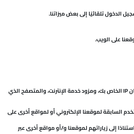
 الدخول تلقائيًا إلى بعض ميزاتنا.
سيقوم هؤلاء بإرسال معلومات إلى هؤلاء المعلنين (مثل Google من خلال برنامج Google AdSense) بما في ذلك عنوان IP الخاص بك، ومزود خدمة الإنترنت، والمتصفح الذي
 بناءً على زيارات المستخدم السابقة لموقعنا الإلكتروني أو لمواقع أخرى على
ك استنادًا إلى زياراتهم لموقعنا و/أو مواقع أخرى عبر