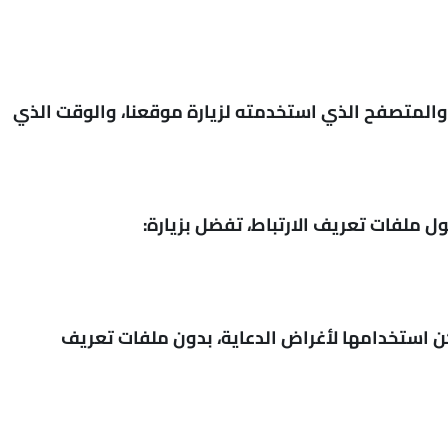
المعلومات الموجودة في ملفات السجل عنوان بروتوكول الإنترنت (IP) الخاص بك، ومزود خدمة الإنترنت (ISP)، والمتصفح الذي استخدمته لزيارة موقعنا، والوقت الذي
ملفات تعريف الارتباط، تفضل بزيارة:
كن استخدامها لأغراض الدعاية، بدون ملفات تعريف