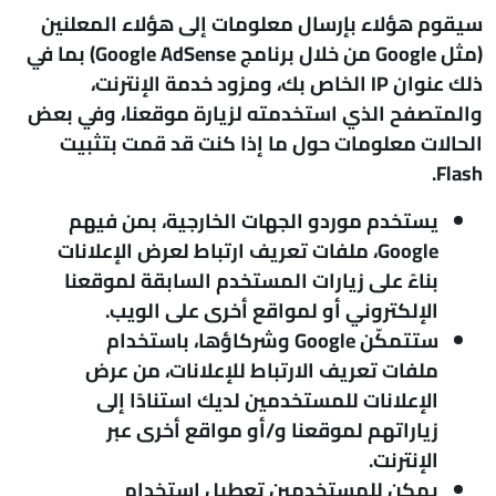
سيقوم هؤلاء بإرسال معلومات إلى هؤلاء المعلنين
(مثل Google من خلال برنامج Google AdSense) بما في
ذلك عنوان IP الخاص بك، ومزود خدمة الإنترنت،
والمتصفح الذي استخدمته لزيارة موقعنا، وفي بعض
الحالات معلومات حول ما إذا كنت قد قمت بتثبيت
Flash.
يستخدم موردو الجهات الخارجية، بمن فيهم
Google، ملفات تعريف ارتباط لعرض الإعلانات
بناءً على زيارات المستخدم السابقة لموقعنا
الإلكتروني أو لمواقع أخرى على الويب.
ستتمكّن Google وشركاؤها، باستخدام
ملفات تعريف الارتباط للإعلانات، من عرض
الإعلانات للمستخدمين لديك استنادًا إلى
زياراتهم لموقعنا و/أو مواقع أخرى عبر
الإنترنت.
يمكن للمستخدمين تعطيل استخدام